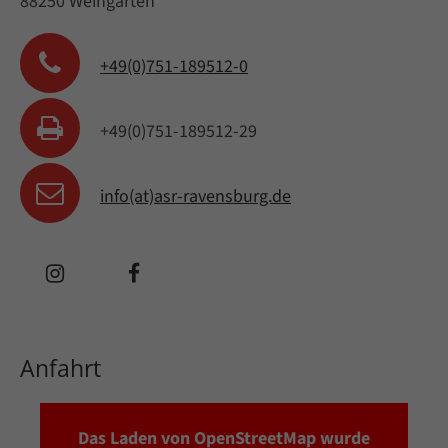
88250 Weingarten
Lorem ipsum dolor sit amet, consectetuer
adipiscing elit.
+49(0)751-189512-0
Aenean commodo ligula eget dolor. Aenean
+49(0)751-189512-29
massa. Cum sociis natoque penatibus et
magnis dis parturient montes, nascetur
info(at)asr-ravensburg.de
ridiculus mus. Donec quam felis, ultricies nec.
Anfahrt
Das Laden von OpenStreetMap wurde