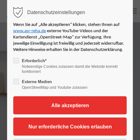
MENU
Datenschutzeinstellungen
Login
Wenn Sie auf „Alle akzeptieren“ klicken, stehen Ihnen auf
www.asr-reha.de
externe YouTube-Videos und der
Benutzername
Kartendienst „OpenStreet-Map“ zur Verfügung. Ihre
jeweilige Einwilligung ist freiwillig und jederzeit widerrufbar.
Physiotherapie
Weitere Hinweise erhalten Sie in der Datenschutzerklärung.
Erforderlich*
Notwendige Cookies zulassen damit die Website korrekt
Passwort
funktioniert
Externe Medien
OpenStreetMap und Youtube zulassen
Anmelden
Register
|
Lost your password?