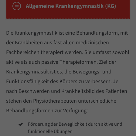
Allgemeine Krankengymnastik (KG)
Cybersteel Inc.
376-293 City Road, Suite 600
San Francisco, CA 94102
Die Krankengymnastik ist eine Behandlungsform, mit
der Krankheiten aus fast allen medizinischen
Fachbereichen therapiert werden. Sie umfasst sowohl
Have any questions?
aktive als auch passive Therapieformen. Ziel der
+44 1234 567 890
Krankengymnastik ist es, die Bewegungs- und
Funktionsfähigkeit des Körpers zu verbessern. Je
Drop us a line
nach Beschwerden und Krankheitsbild des Patienten
info@yourdomain.com
stehen den Physiotherapeuten unterschiedliche
Behandlungsformen zur Verfügung:
About us
Förderung der Beweglichkeit durch aktive und
funktionelle Übungen