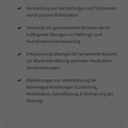
Lorem ipsum dolor sit amet, consectetuer
Vermeidung von Versteifungen und Schmerzen
adipiscing elit.
durch passive Mobilisation
Stärkung von geschwächten Muskeln durch
Aenean commodo ligula eget dolor. Aenean
kräftigende Übungen zur Haltungs- und
massa. Cum sociis natoque penatibus et
Koordinationsverbesserung
magnis dis parturient montes, nascetur
Entspannungsübungen für verspannte Muskeln
ridiculus mus. Donec quam felis, ultricies nec.
zur Wiederherstellung optimaler muskulärer
Voraussetzungen
Atemübungen zur Unterstützung bei
Atemwegserkrankungen (Lockerung,
Mobilisation, Sekretlösung, Erleichterung der
Atmung)