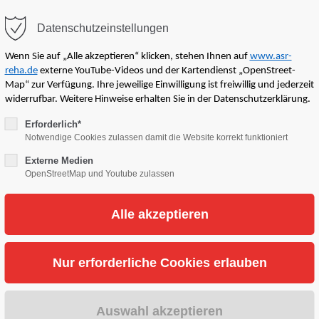
ome
Therapieangebote
Über das ASR
In
Datenschutzeinstellungen
Wenn Sie auf „Alle akzeptieren“ klicken, stehen Ihnen auf
www.asr-
ort
Get in touch
reha.de
externe YouTube-Videos und der Kartendienst „OpenStreet-
Map“ zur Verfügung. Ihre jeweilige Einwilligung ist freiwillig und jederzeit
widerrufbar. Weitere Hinweise erhalten Sie in der Datenschutzerklärung.
um dolor sit amet:
Cybersteel Inc.
Erforderlich*
Notwendige Cookies zulassen damit die Website korrekt funktioniert
376-293 City Road, Suite 6
Externe Medien
San Francisco, CA 94102
OpenStreetMap und Youtube zulassen
h
/ 365days
Have any questions?
+44 1234 567 890
upport for our customers
Drop us a line
 8:00am - 5:00pm
(GMT +1)
info@yourdomain.com