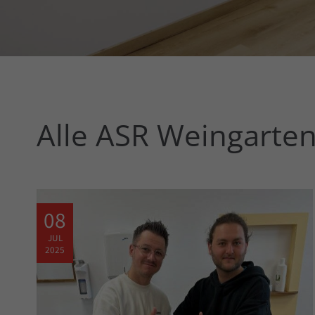
Alle ASR Weingarte
08
JUL
2025