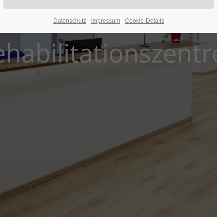
News der ASR
Datenschutz
Impressum
Cookie-Details
ehabilitationszentr