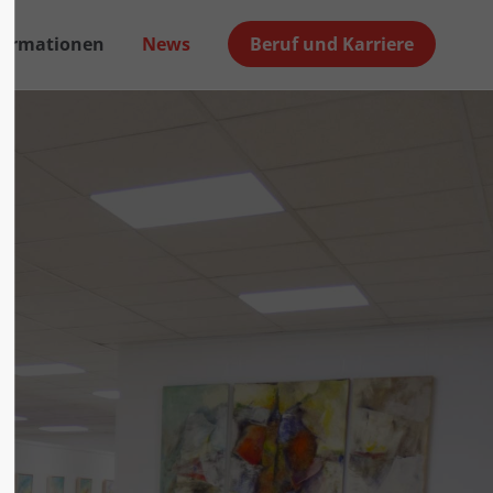
formationen
News
Beruf und Karriere
About us
Lorem ipsum dolor sit amet,
00
consectetuer adipiscing elit.
Aenean commodo ligula eget dolor.
Aenean massa. Cum sociis natoque
penatibus et magnis dis parturient
montes, nascetur ridiculus mus.
Donec quam felis, ultricies nec.